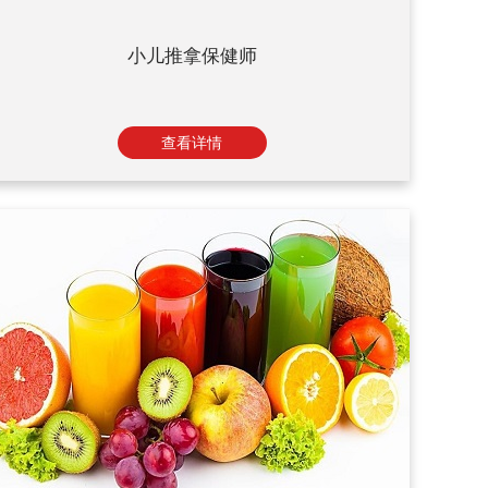
小儿推拿保健师
查看详情