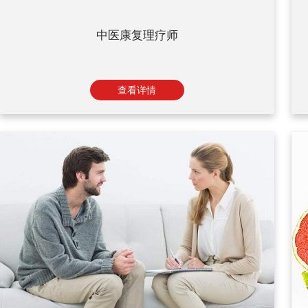
中医康复理疗师
查看详情