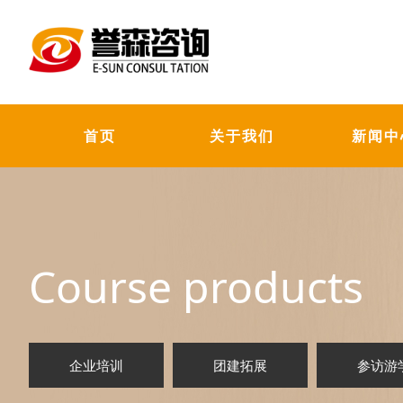
首页
关于我们
新闻中
Course products
企业培训
团建拓展
参访游