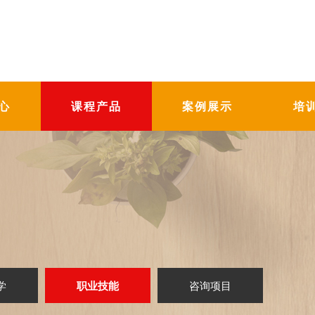
心
课程产品
案例展示
培
学
职业技能
咨询项目