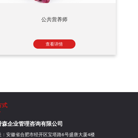
公共营养师
查看详情
方式
誉森企业管理咨询有限公司
：安徽省合肥市经开区宝塔路6号盛唐大厦4楼